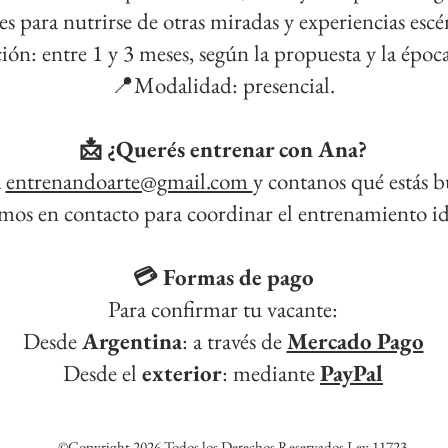
es para nutrirse de otras miradas y experiencias escé
ión: entre 1 y 3 meses, según la propuesta y la época
📍Modalidad: presencial.
📩 ¿Querés entrenar con Ana?
a
entrenandoarte@gmail.com
y contanos qué estás 
os en contacto para coordinar el entrenamiento ide
💳 Formas de pago
Para confirmar tu vacante:
Desde
Argentina
: a través de
Mercado Pago
Desde el
exterior
: mediante
PayPal
©Copyright 2026 Todos los Derechos Reservados Ley 11723.