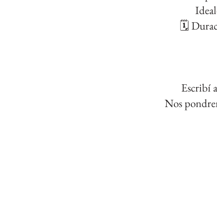
Ideal
🗓️ Durac
Escribí 
Nos pondrem