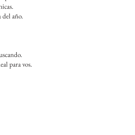
nicas.
 del año.
buscando.
al para vos.