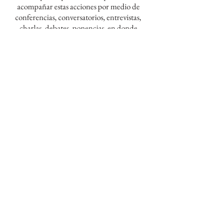
acompañar estas acciones por medio de
conferencias, conversatorios, entrevistas,
charlas, debates, ponencias, en donde
"El cine es un puente para hablar de
autismo ampliamente por medio de
profesionales en la materia"
Para informarse sobre personas con
condiciones del espectro autista y sus
familias para mejorar su calidad de vida,
sugerimos contactarse con
https://www.panaacea.org
"La diversidad que existe dentro del
espectro autista es la misma que la que
existe en la humanidad." Fuente
PANAACEA.
HABLEMOS DE AUTISMO.
Para programar alguna
acción en